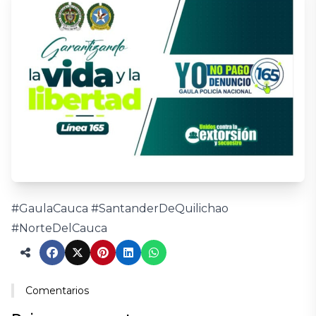
#GaulaCauca #SantanderDeQuilichao
#NorteDelCauca
Comentarios