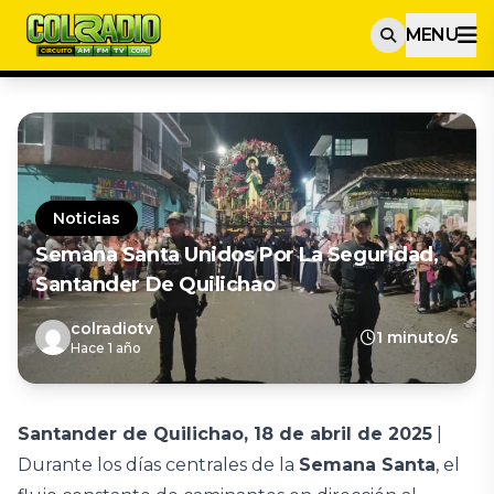
MENU
Noticias
Semana Santa Unidos Por La Seguridad,
Santander De Quilichao
colradiotv
1 minuto/s
Hace 1 año
Santander de Quilichao, 18 de abril de 2025
|
Durante los días centrales de la
Semana Santa
, el