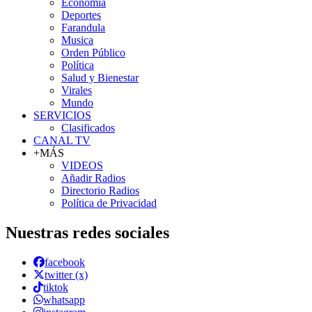
Economía
Deportes
Farandula
Musica
Orden Público
Política
Salud y Bienestar
Virales
Mundo
SERVICIOS
Clasificados
CANAL TV
+MÁS
VIDEOS
Añadir Radios
Directorio Radios
Política de Privacidad
Nuestras redes sociales
facebook
twitter (x)
tiktok
whatsapp