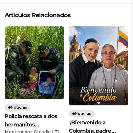
Artículos Relacionados
Noticias
Noticias
Policía rescata a dos
¡Bienvenido a
hermanitos
Colombia, padre
Montenegro, Quindío | 31
abandonados por su