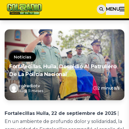
MENU
Noticias
Fortalecillas, Huila, Despidió Al Patrullero
De La Policía Nacional
colradiotv
2 minuto/s
Hace 11 meses
Fortalecillas Huila, 22 de septiembre de 2025
|
En un ambiente de profundo dolor y solidaridad, la