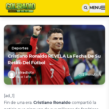
MENU
Deportes
Cristiano Ronaldo REVELA La Fecha De Su
Retiro Del Fútbol
colradiotv
2 minuto/s
Hace 1 año
[ad_1]
Fin de una era.
Cristiano Ronaldo
compartió la