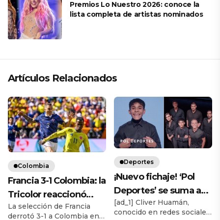
Premios Lo Nuestro 2026: conoce la
lista completa de artistas nominados
Artículos Relacionados
Deportes
Colombia
¡Nuevo fichaje! ‘Pol
Francia 3-1 Colombia: la
Deportes’ se suma a
Tricolor reaccionó
[ad_1] Cliver Huamán,
canal de streaming
La selección de Francia
tarde en un amistoso
conocido en redes sociales
derrotó 3-1 a Colombia en
deportivo junto a