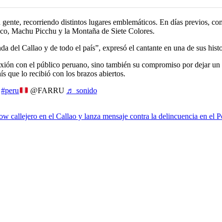
a gente, recorriendo distintos lugares emblemáticos. En días previos, c
Cusco, Machu Picchu y la Montaña de Siete Colores.
da del Callao y de todo el país”, expresó el cantante en una de sus histo
xión con el público peruano, sino también su compromiso por dejar un m
s que lo recibió con los brazos abiertos.
#peru
@FARRU
♬ sonido
w callejero en el Callao y lanza mensaje contra la delincuencia en el P