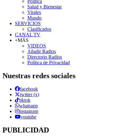
Política
Salud y Bienestar
Virales
Mundo
SERVICIOS
Clasificados
CANAL TV
+MÁS
VIDEOS
Añadir Radios
Directorio Radios
Política de Privacidad
Nuestras redes sociales
facebook
twitter (x)
tiktok
whatsapp
instagram
youtube
PUBLICIDAD