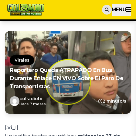
MENU
Virales
Reportero Queda ATRAPADO En Bus
Durante Enlace EN VIVO Sobre El Paro De
Transportistas
colradiotv
2 minuto/s
Hace 7 meses
[ad_1]