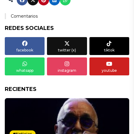
Comentarios
REDES SOCIALES
facebook
twitter (x)
tiktok
whatsapp
instagram
youtube
RECIENTES
Noticias