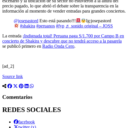
escenario y la ubicación de su sector no estuvieron a la altura del
precio pagado, lo que abrió el debate sobre la transparencia en la
información al momento de vender entradas para grandes conciertos.
@josepastord
Esto está pasando!!!
Ig:josepastord
#shakira
#peruanos
#fyp
♬ sonido original – JOSS
La entrada
¡Indignada total! Peruana paga S/1.700 por Campo B en
concierto de Shakira y descubre que no tendrá acceso a la pasarela
se publicó primero en
Radio Onda Cero
.
[ad_2]
Source link
Comentarios
REDES SOCIALES
facebook
twitter (x)