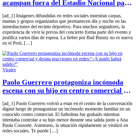
acampan fuera del Estadio Nacional para
los conciertos del 16 y 17 de enero en el
[ad_1] Imágenes difundidas en redes sociales muestran carpas,
Estadio Nacional
mantas y grupos organizados que permanecen día y noche en las
inmediaciones del recinto deportivo. Para muchos seguidores, la
experiencia de vivir la previa del concierto forma parte del evento y
justifica varios días de espera. La fiebre por Bad Bunny no es nueva
en el Perú. […]
Virales
Paolo Guerrero protagoniza incómoda
escena con su hijo en centro comercial y
desata reacciones en redes:“¿A quién
[ad_1] Paolo Guerrero volvió a estar en el centro de la conversación
habrá salido?”
digital luego de protagonizar un incómodo momento familiar en un
conocido centro comercial. El futbolista fue grabado mientras
intentaba controlar a su hijo menor durante una salida junto a Ana
Paula Consorte. Asimismo, la situación rápidamente se viralizó en
redes sociales. Te puede […]