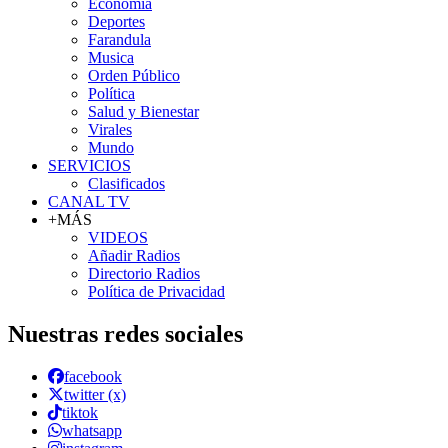
Economía
Deportes
Farandula
Musica
Orden Público
Política
Salud y Bienestar
Virales
Mundo
SERVICIOS
Clasificados
CANAL TV
+MÁS
VIDEOS
Añadir Radios
Directorio Radios
Política de Privacidad
Nuestras redes sociales
facebook
twitter (x)
tiktok
whatsapp