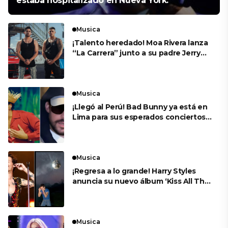
estaba hospitalizado en Nueva York.
Musica
¡Talento heredado! Moa Rivera lanza
“La Carrera” junto a su padre Jerry
Rivera
Musica
¡Llegó al Perú! Bad Bunny ya está en
Lima para sus esperados conciertos
en el Estadio Nacional
Musica
¡Regresa a lo grande! Harry Styles
anuncia su nuevo álbum ‘Kiss All The
Time. Disco, Occasionally’
Musica