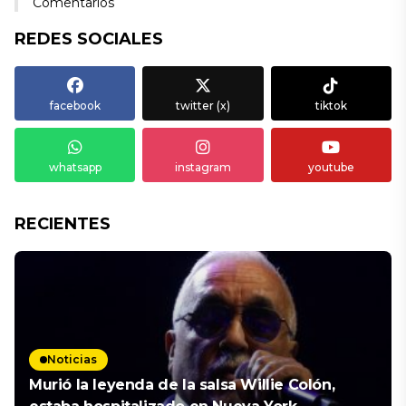
Comentarios
REDES SOCIALES
facebook
twitter (x)
tiktok
whatsapp
instagram
youtube
RECIENTES
Noticias
Murió la leyenda de la salsa Willie Colón,