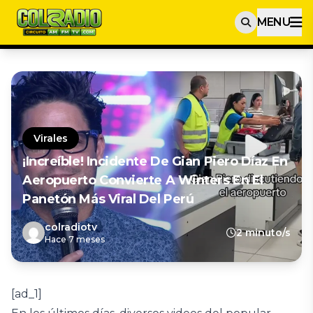
MENU
Virales
¡Increíble! Incidente De Gian Piero Díaz En
Aeropuerto Convierte A Winters En El
Panetón Más Viral Del Perú
colradiotv
2 minuto/s
Hace 7 meses
[ad_1]