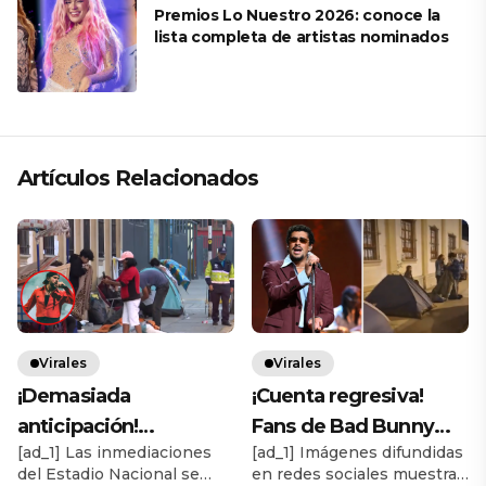
Premios Lo Nuestro 2026: conoce la
lista completa de artistas nominados
Artículos Relacionados
Virales
Virales
¡Demasiada
¡Cuenta regresiva!
anticipación!
Fans de Bad Bunny
[ad_1] Las inmediaciones
[ad_1] Imágenes difundidas
Serenazgo retira a
acampan fuera del
del Estadio Nacional se
en redes sociales muestran