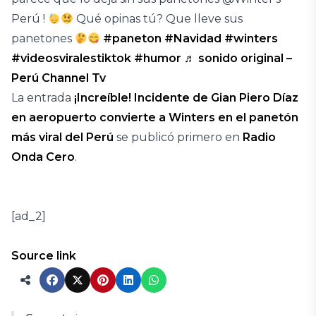
Perú !
Qué opinas tú? Que lleve sus
panetones
#paneton
#Navidad
#winters
#videosviralestiktok
#humor
♬ sonido original –
Perú Channel Tv
La entrada
¡Increíble! Incidente de Gian Piero Díaz
en aeropuerto convierte a Winters en el panetón
más viral del Perú
se publicó primero en
Radio
Onda Cero
.
[ad_2]
Source link