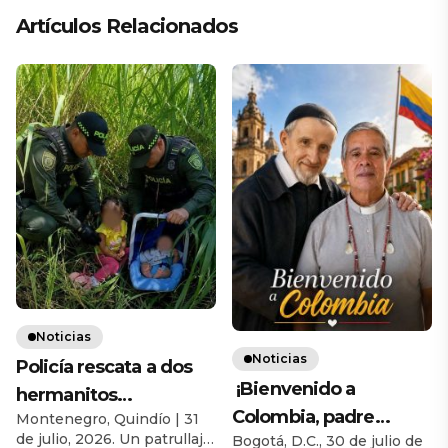
Artículos Relacionados
Noticias
Noticias
Policía rescata a dos
¡Bienvenido a
hermanitos
Colombia, padre
Montenegro, Quindío | 31
abandonados por su
de julio, 2026. Un patrullaje
Bogotá, D.C., 30 de julio de
Homero Marín