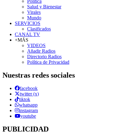
Política
Salud y Bienestar
Virales
Mundo
SERVICIOS
Clasificados
CANAL TV
+MÁS
VIDEOS
Añadir Radios
Directorio Radios
Política de Privacidad
Nuestras redes sociales
facebook
twitter (x)
tiktok
whatsapp
instagram
youtube
PUBLICIDAD