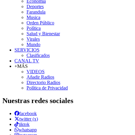
Economía
Deportes
Farandula
Musica
Orden Público
Política
Salud y Bienestar
Virales
Mundo
SERVICIOS
Clasificados
CANAL TV
+MÁS
VIDEOS
Añadir Radios
Directorio Radios
Política de Privacidad
Nuestras redes sociales
facebook
twitter (x)
tiktok
whatsapp