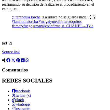
reafirmando su decisión de realizarse el procedimiento en el
extranjero.
@farandula.lorcha
¡La urraca no se guarda nada! 💉🫥
#farandulalorcha
#magalymedina
#retoquitos
#amoryfuego
#magalytvlafirme
♬ CHANEL – Tyla
[ad_2]
Source link
Comentarios
REDES SOCIALES
facebook
twitter (x)
tiktok
whatsapp
instagram