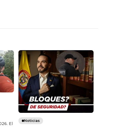
Noticias
026. El
nados