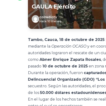
GAULA Ejército
colradiotv
Hace 10 meses
Tambo, Cauca, 18 de octubre de 2025
mediante la
Operación OCASO
y en coor
autoridades lograron el rescate de un c
como
Abner Enrique Zapata Rosales
, 
pasado
10 de octubre de 2025
en zona r
Durante la operación, fueron
capturados
Delincuencial Organizado (GDO) “Lo
secuestro. Según las autoridades, el proc
de los
50.000 dólares estadounidense
En el lugar de los hechos también se real
entre el cual se encontraron: