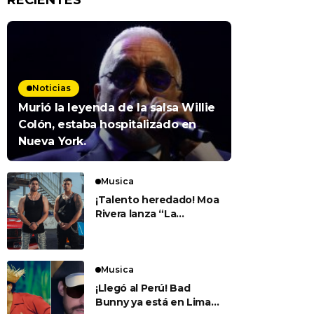
RECIENTES
Noticias
Murió la leyenda de la salsa Willie
Colón, estaba hospitalizado en
Nueva York.
Musica
¡Talento heredado! Moa
Rivera lanza “La
Carrera” junto a su
padre Jerry Rivera
Musica
¡Llegó al Perú! Bad
Bunny ya está en Lima