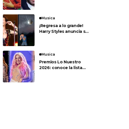
para sus esperados
conciertos en el Estadio
Nacional
Musica
¡Regresa a lo grande!
Harry Styles anuncia su
nuevo álbum ‘Kiss All
The Time. Disco,
Occasionally’
Musica
Premios Lo Nuestro
2026: conoce la lista
completa de artistas
nominados