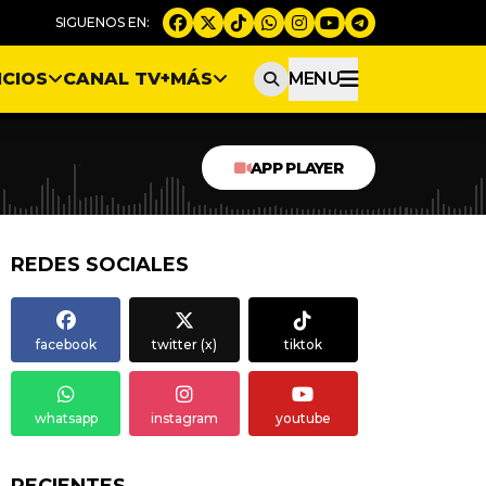
ICIOS
CANAL TV
+MÁS
MENU
APP PLAYER
REDES SOCIALES
facebook
twitter (x)
tiktok
whatsapp
instagram
youtube