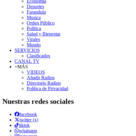
Economía
Deportes
Farandula
Musica
Orden Público
Política
Salud y Bienestar
Virales
Mundo
SERVICIOS
Clasificados
CANAL TV
+MÁS
VIDEOS
Añadir Radios
Directorio Radios
Política de Privacidad
Nuestras redes sociales
facebook
twitter (x)
tiktok
whatsapp