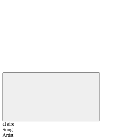
al aire
Song
Artist