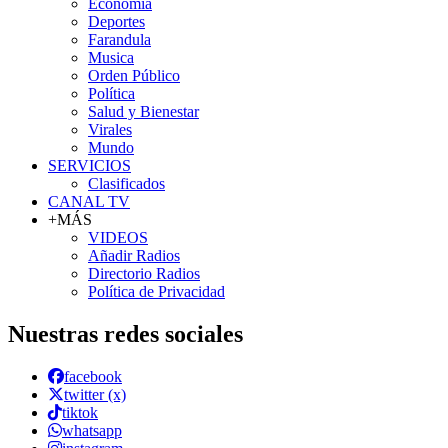
Economía
Deportes
Farandula
Musica
Orden Público
Política
Salud y Bienestar
Virales
Mundo
SERVICIOS
Clasificados
CANAL TV
+MÁS
VIDEOS
Añadir Radios
Directorio Radios
Política de Privacidad
Nuestras redes sociales
facebook
twitter (x)
tiktok
whatsapp