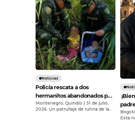
Noticias
Policía rescata a dos
Noti
hermanitos abandonados por
¡Bien
Montenegro, Quindío | 31 de julio,
su progenitora en zona rural
padr
2026. Un patrullaje de rutina de la
Bogotá,
de Montenegro, Quindío
Arbol
Policía Nacional terminó
Esta n
de Ti
convirtiéndose en un operativo de
Intern
rescate que evitó una posible
fué tes
tragedia, luego de que el llanto de un