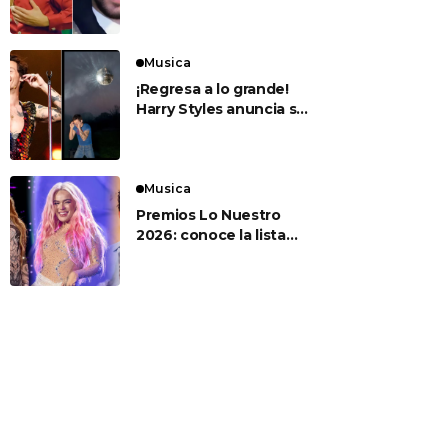
para sus esperados
conciertos en el Estadio
Nacional
Musica
¡Regresa a lo grande!
Harry Styles anuncia su
nuevo álbum ‘Kiss All
The Time. Disco,
Occasionally’
Musica
Premios Lo Nuestro
2026: conoce la lista
completa de artistas
nominados