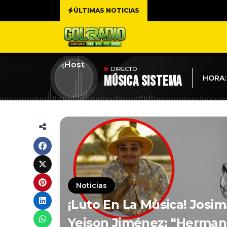
ÚLTIMAS NOTICIAS
DIRECTO
MÚSICA SISTEMA
HORA:
Noticias
¡Luto En La Música! Josi
Yeison Jiménez: “Herman