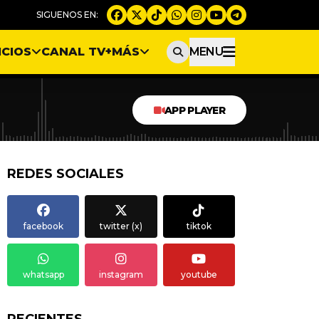
ICIOS
CANAL TV
+MÁS
MENU
APP PLAYER
REDES SOCIALES
facebook
twitter (x)
tiktok
whatsapp
instagram
youtube