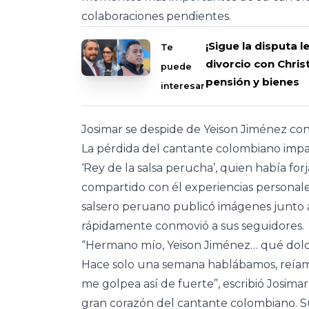
colaboraciones pendientes.
¡Sigue la disputa
Te
divorcio con Chris
puede
pensión y bienes
interesar
Josimar se despide de Yeison Jiménez co
La pérdida del cantante colombiano impa
‘Rey de la salsa perucha’, quien había fo
compartido con él experiencias personales 
salsero peruano publicó imágenes junto a
rápidamente conmovió a sus seguidores.
“Hermano mío, Yeison Jiménez… qué dolor
Hace solo una semana hablábamos, reíamo
me golpea así de fuerte”, escribió Josima
gran corazón del cantante colombiano. Su