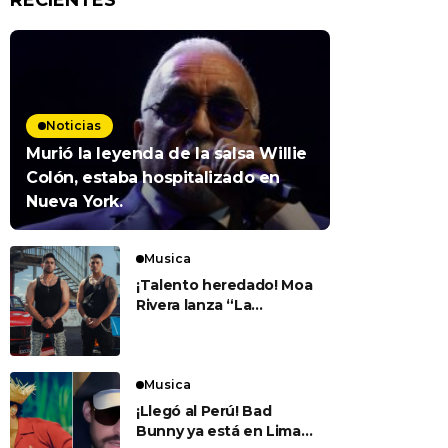
RECIENTES
Noticias
Murió la leyenda de la salsa Willie
Colón, estaba hospitalizado en
Nueva York.
Musica
¡Talento heredado! Moa
Rivera lanza “La
Carrera” junto a su
padre Jerry Rivera
Musica
¡Llegó al Perú! Bad
Bunny ya está en Lima