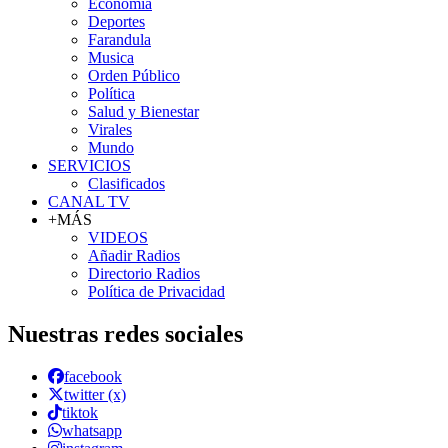
Economía
Deportes
Farandula
Musica
Orden Público
Política
Salud y Bienestar
Virales
Mundo
SERVICIOS
Clasificados
CANAL TV
+MÁS
VIDEOS
Añadir Radios
Directorio Radios
Política de Privacidad
Nuestras redes sociales
facebook
twitter (x)
tiktok
whatsapp