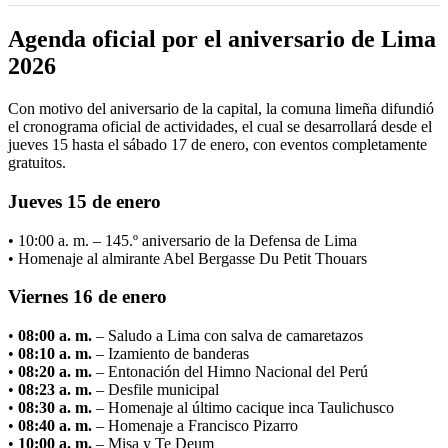
Agenda oficial por el aniversario de Lima
2026
Con motivo del aniversario de la capital, la comuna limeña difundió
el cronograma oficial de actividades, el cual se desarrollará desde el
jueves 15 hasta el sábado 17 de enero, con eventos completamente
gratuitos.
Jueves 15 de enero
• 10:00 a. m. – 145.º aniversario de la Defensa de Lima
• Homenaje al almirante Abel Bergasse Du Petit Thouars
Viernes 16 de enero
•
08:00 a. m.
– Saludo a Lima con salva de camaretazos
•
08:10 a. m.
– Izamiento de banderas
•
08:20 a. m.
– Entonación del Himno Nacional del Perú
•
08:23 a. m.
– Desfile municipal
•
08:30 a. m.
– Homenaje al último cacique inca Taulichusco
•
08:40 a. m.
– Homenaje a Francisco Pizarro
•
10:00 a. m.
– Misa y Te Deum