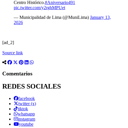
Centro Histórico.
#Aniversario491
pic.twitter.com/y2rghMPUet
— Municipalidad de Lima (@MuniLima)
January 13,
2026
[ad_2]
Source link
Comentarios
REDES SOCIALES
facebook
twitter (x)
tiktok
whatsapp
instagram
youtube