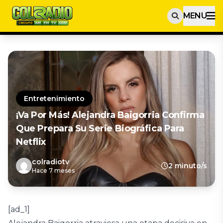
MENU
Entretenimiento
¡Va Por Más! Alejandra Baigorria Confirma
Que Prepara Su Serie Biográfica Para
Netflix
colradiotv
2 minuto/s
Hace 7 meses
[ad_1]