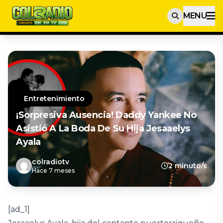
MENU
Entretenimiento
¡Sorpresiva Ausencia! Daddy Yankee No
Asistió A La Boda De Su Hija Jesaaelys
Ayala
colradiotv
2 minuto/s
Hace 7 meses
[ad_1]