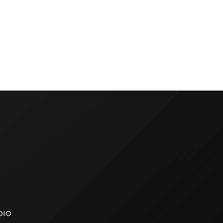
revelar entre lágrimas que fue
lida
invitado a ‘La Casita’ de Bad Bunny
 ‘Esto
en Lima. Sin embargo, tuvo que
e se
rechazar la propuesta por
22. A
encontrarse fuera del país. Dentro
en su
de los conciertos de Bad Bunny
existe una dinámica exclusiva que
ha generado gran expectativa entre
[…]
DIO