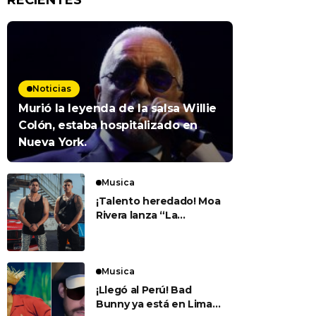
RECIENTES
Noticias
Murió la leyenda de la salsa Willie
Colón, estaba hospitalizado en
Nueva York.
Musica
¡Talento heredado! Moa
Rivera lanza “La
Carrera” junto a su
padre Jerry Rivera
Musica
¡Llegó al Perú! Bad
Bunny ya está en Lima