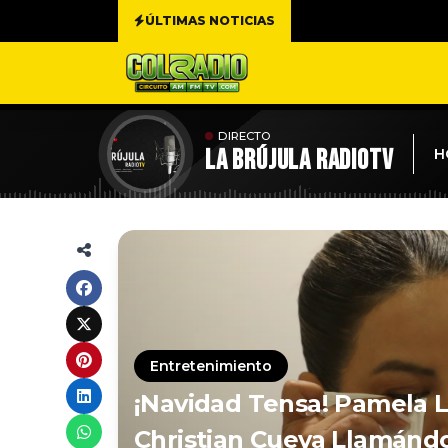
ÚLTIMAS NOTICIAS
DIRECTO
LA BRÚJULA RADIOTV
H
Entretenimiento
¡Navidad Tensa! Pamela 
Christian Cueva Llamánd