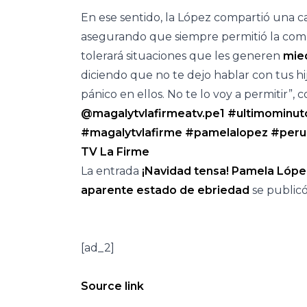
En ese sentido, la López compartió una ca
asegurando que siempre permitió la comun
tolerará situaciones que les generen
mie
diciendo que no te dejo hablar con tus hi
pánico en ellos. No te lo voy a permitir”,
@magalytvlafirmeatv.pe1
#ultimominut
#magalytvlafirme
#pamelalopez
#peru
TV La Firme
La entrada
¡Navidad tensa! Pamela Lópe
aparente estado de ebriedad
se public
[ad_2]
Source link