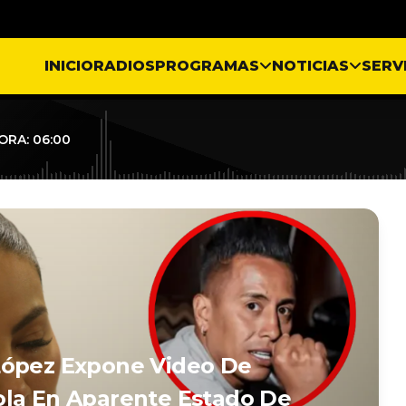
INICIO
RADIOS
PROGRAMAS
NOTICIAS
SERV
ORA: 06:00
López Expone Video De
ola En Aparente Estado De