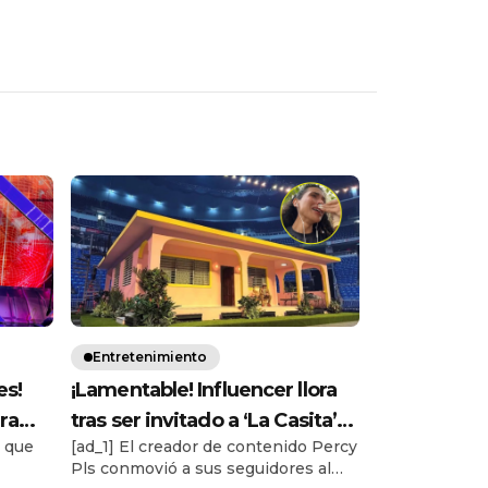
Entretenimiento
es!
¡Lamentable! Influencer llora
grama
tras ser invitado a ‘La Casita’
ó que
[ad_1] El creador de contenido Percy
itiva
de Bad Bunny, pero no podrá
Pls conmovió a sus seguidores al
asistir