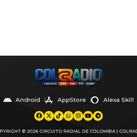
n de alimentos que ha
conductor de realities de
tado a Christian Cueva, luego
competencia y confirmó su sa
 se conociera que el monto
definitiva de la conducción de
o asciende a S/64 mil
es guerra’, programa en el qu
les. La cifra generó una ola
desempeña desde mayo de 20
icas en redes sociales; sin
través de un video publicado 
, la trujillana decidió aclarar
cuenta de TikTok, el actor y
tivos detrás de esta solicitud
presentador reveló que […]
Android
AppStore
Alexa Skill
PYRIGHT © 2026 CIRCUITO RADIAL DE COLOMBIA | COLRA