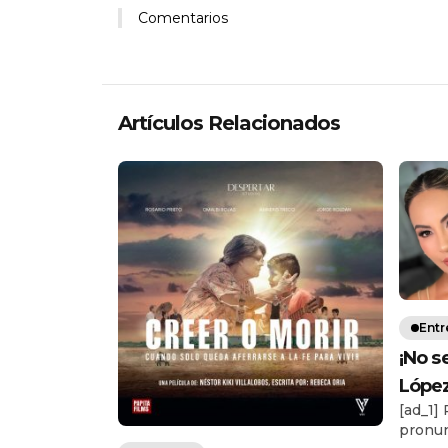
Comentarios
Artículos Relacionados
Entr
¡No s
López
[ad_1]
S/64 
pronun