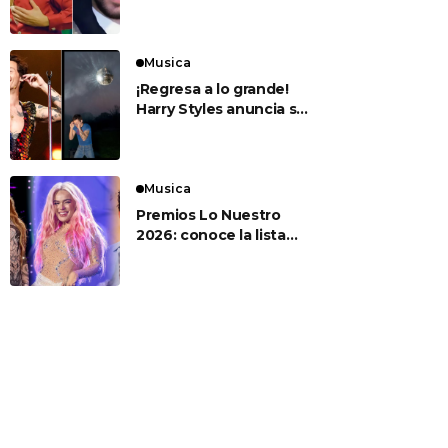
para sus esperados
conciertos en el Estadio
Nacional
Musica
¡Regresa a lo grande!
Harry Styles anuncia su
nuevo álbum ‘Kiss All
The Time. Disco,
Occasionally’
Musica
Premios Lo Nuestro
2026: conoce la lista
completa de artistas
nominados