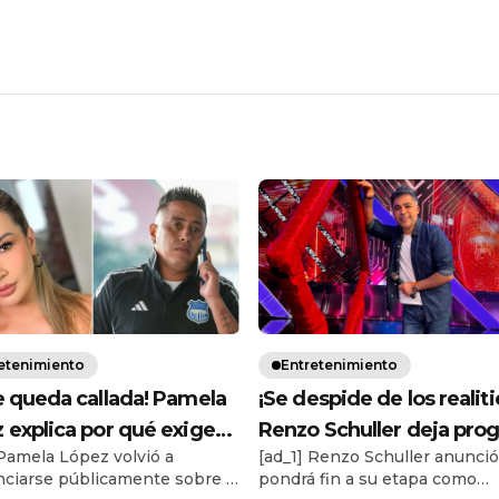
etenimiento
Entretenimiento
e queda callada! Pamela
¡Se despide de los realiti
 explica por qué exige
Renzo Schuller deja pro
 Pamela López volvió a
[ad_1] Renzo Schuller anunci
mil a Christian Cueva
y anuncia su salida defin
ciarse públicamente sobre la
pondrá fin a su etapa como
de la conducción