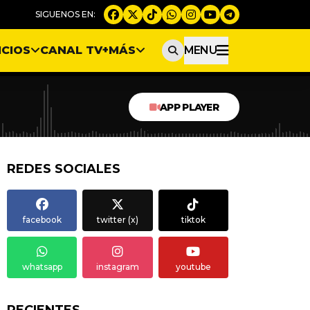
ICIOS
CANAL TV
+MÁS
MENU
APP PLAYER
REDES SOCIALES
facebook
twitter (x)
tiktok
whatsapp
instagram
youtube