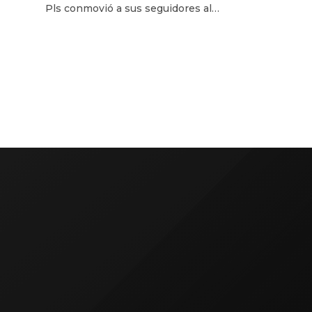
Pls conmovió a sus seguidores al
asistir
revelar entre lágrimas que fue
lida
invitado a ‘La Casita’ de Bad Bunny
 ‘Esto
en Lima. Sin embargo, tuvo que
e se
rechazar la propuesta por
22. A
encontrarse fuera del país. Dentro
en su
de los conciertos de Bad Bunny
existe una dinámica exclusiva que
ha generado gran expectativa entre
[…]