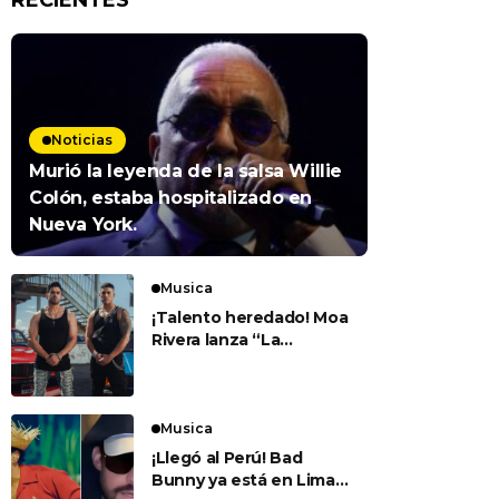
RECIENTES
Noticias
Murió la leyenda de la salsa Willie
Colón, estaba hospitalizado en
Nueva York.
Musica
¡Talento heredado! Moa
Rivera lanza “La
Carrera” junto a su
padre Jerry Rivera
Musica
¡Llegó al Perú! Bad
Bunny ya está en Lima