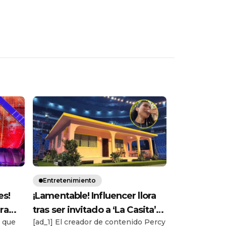
Entretenimiento
es!
¡Lamentable! Influencer llora
grama
tras ser invitado a ‘La Casita’
ó que
[ad_1] El creador de contenido Percy
itiva
de Bad Bunny, pero no podrá