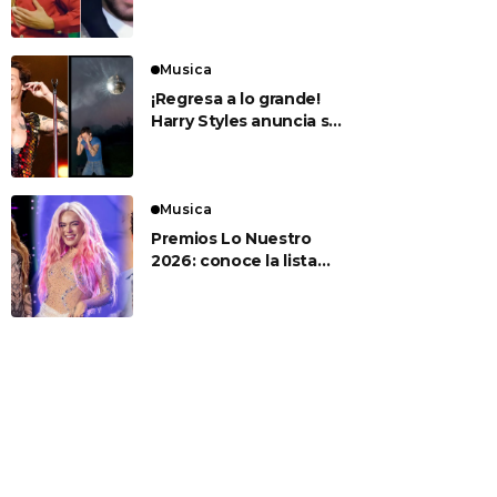
para sus esperados
conciertos en el Estadio
Nacional
Musica
¡Regresa a lo grande!
Harry Styles anuncia su
nuevo álbum ‘Kiss All
The Time. Disco,
Occasionally’
Musica
Premios Lo Nuestro
2026: conoce la lista
completa de artistas
nominados