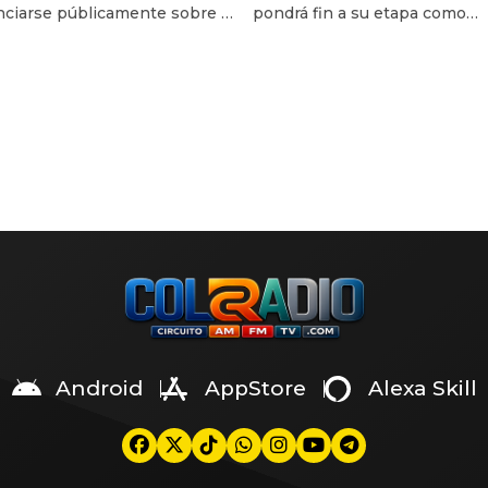
ciarse públicamente sobre la
pondrá fin a su etapa como
de la conducción
n de alimentos que ha
conductor de realities de
tado a Christian Cueva, luego
competencia y confirmó su sa
 se conociera que el monto
definitiva de la conducción de
o asciende a S/64 mil
es guerra’, programa en el qu
les. La cifra generó una ola
desempeña desde mayo de 20
icas en redes sociales; sin
través de un video publicado 
, la trujillana decidió aclarar
cuenta de TikTok, el actor y
tivos detrás de esta solicitud
presentador reveló que […]
Android
AppStore
Alexa Skill