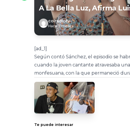
A La Bella Luz, Afirma Lu
colradiotv
Hace 7 meses
[ad_1]
Según contó Sánchez, el episodio se ha
cuando la joven cantante atravesaba una 
monfesuana, con la que permaneció duran
Te puede interesar