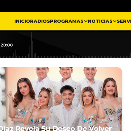
INICIO
RADIOS
PROGRAMAS
NOTICIAS
SERV
 20:00
Díaz Revela Su Deseo De Volver