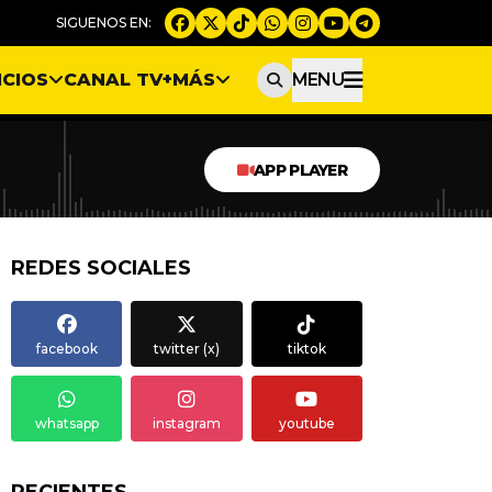
ICIOS
CANAL TV
+MÁS
MENU
APP PLAYER
REDES SOCIALES
facebook
twitter (x)
tiktok
whatsapp
instagram
youtube