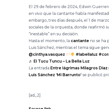
El 29 de febrero de 2024, Edwin Guerrero
en vivo que la cantante había manifestad
embargo, tres días después, el 1 de marzo
sociales de la orquesta, donde reafirmó s
“inestable” en su decisión.
Hasta el momento, la
cantante
no se ha 
Luis Sánchez, mientras el tema sigue gen
@cinthya.vasquez
#labellaluz
#cor
♬ El Tucu Tuncu – La Bella Luz
La entrada
Entre lágrimas Milagros Díaz 
Luis Sánchez ‘Mi Barrunto’
se publicó p
[ad_2]
Source link