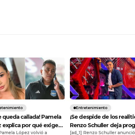
etenimiento
Entretenimiento
e queda callada! Pamela
¡Se despide de los realiti
 explica por qué exige
Renzo Schuller deja pro
 Pamela López volvió a
[ad_1] Renzo Schuller anunci
mil a Christian Cueva
y anuncia su salida defin