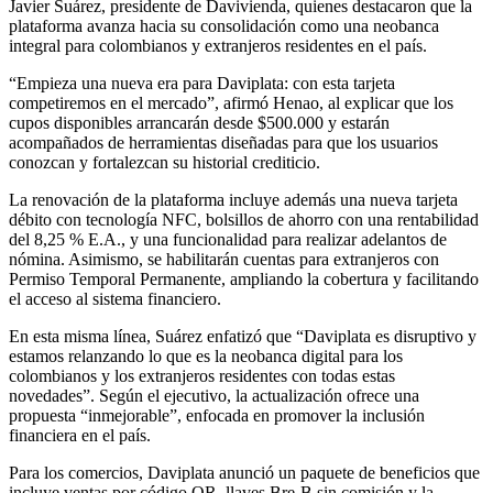
Javier Suárez, presidente de Davivienda, quienes destacaron que la
plataforma avanza hacia su consolidación como una neobanca
integral para colombianos y extranjeros residentes en el país.
“Empieza una nueva era para Daviplata: con esta tarjeta
competiremos en el mercado”, afirmó Henao, al explicar que los
cupos disponibles arrancarán desde $500.000 y estarán
acompañados de herramientas diseñadas para que los usuarios
conozcan y fortalezcan su historial crediticio.
La renovación de la plataforma incluye además una nueva tarjeta
débito con tecnología NFC, bolsillos de ahorro con una rentabilidad
del 8,25 % E.A., y una funcionalidad para realizar adelantos de
nómina. Asimismo, se habilitarán cuentas para extranjeros con
Permiso Temporal Permanente, ampliando la cobertura y facilitando
el acceso al sistema financiero.
En esta misma línea, Suárez enfatizó que “Daviplata es disruptivo y
estamos relanzando lo que es la neobanca digital para los
colombianos y los extranjeros residentes con todas estas
novedades”. Según el ejecutivo, la actualización ofrece una
propuesta “inmejorable”, enfocada en promover la inclusión
financiera en el país.
Para los comercios, Daviplata anunció un paquete de beneficios que
incluye ventas por código QR, llaves Bre-B sin comisión y la