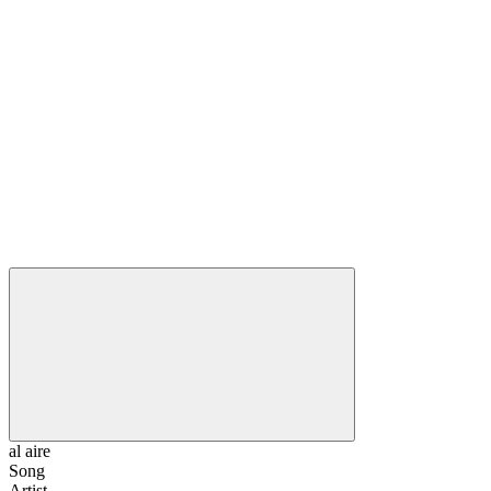
al aire
Song
Artist