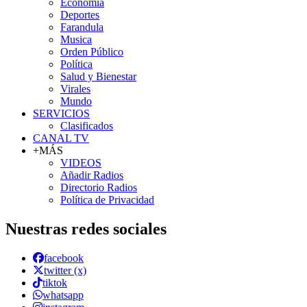
Economía
Deportes
Farandula
Musica
Orden Público
Política
Salud y Bienestar
Virales
Mundo
SERVICIOS
Clasificados
CANAL TV
+MÁS
VIDEOS
Añadir Radios
Directorio Radios
Política de Privacidad
Nuestras redes sociales
facebook
twitter (x)
tiktok
whatsapp