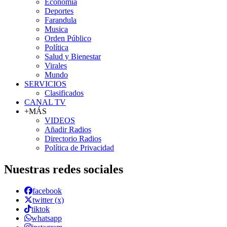
Economía
Deportes
Farandula
Musica
Orden Público
Política
Salud y Bienestar
Virales
Mundo
SERVICIOS
Clasificados
CANAL TV
+MÁS
VIDEOS
Añadir Radios
Directorio Radios
Política de Privacidad
Nuestras redes sociales
facebook
twitter (x)
tiktok
whatsapp