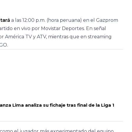
utará
a las 12:00 p.m. (hora peruana) en el Gazprom
artido en vivo por Movistar Deportes. En señal
por América TV y ATV, mientras que en streaming
vGO.
nza Lima analiza su fichaje tras final de la Liga 1
co como el jugador más experimentado del equipo.