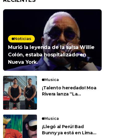
RECIENTES
Noticias
Murió la leyenda de la salsa Willie
Colón, estaba hospitalizado en
Nueva York.
Musica
¡Talento heredado! Moa
Rivera lanza “La
Carrera” junto a su
padre Jerry Rivera
Musica
¡Llegó al Perú! Bad
Bunny ya está en Lima