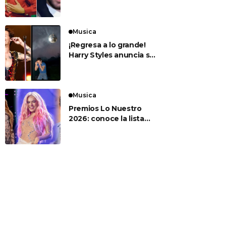
para sus esperados
conciertos en el Estadio
Nacional
Musica
¡Regresa a lo grande!
Harry Styles anuncia su
nuevo álbum ‘Kiss All
The Time. Disco,
Occasionally’
Musica
Premios Lo Nuestro
2026: conoce la lista
completa de artistas
nominados