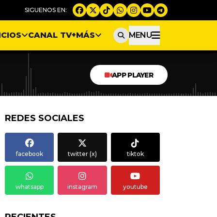
ICIOS
CANAL TV
+MÁS
MENU
APP PLAYER
REDES SOCIALES
facebook
twitter (x)
tiktok
whatsapp
instagram
youtube