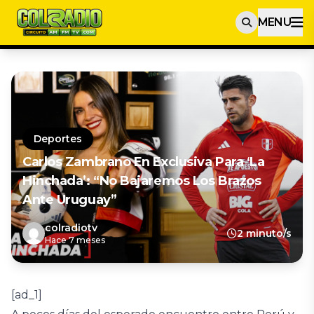
MENU
Deportes
Carlos Zambrano En Exclusiva Para ‘La
Hinchada’: “No Bajaremos Los Brazos
Ante Uruguay”
colradiotv
2 minuto/s
Hace 7 meses
[ad_1]