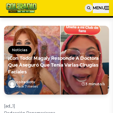
MENU
Noticias
¡Con Todo! Magaly Responde A Doctora
Que Aseguró Que Tenía Varias Cirugías
Faciales
colradiotv
3 minuto/s
Hace 7 meses
[ad_1]