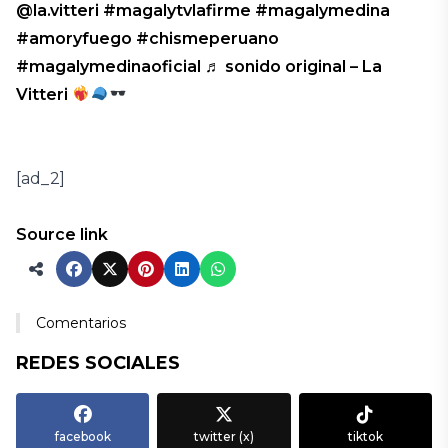
@la.vitteri
#magalytvlafirme
#magalymedina
#amoryfuego
#chismeperuano
#magalymedinaoficial
♬ sonido original – La
Vitteri
[ad_2]
Source link
Comentarios
REDES SOCIALES
facebook
twitter (x)
tiktok