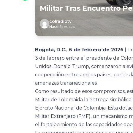
Militar Tras Encuentro P
colradiotv
Hace 6 meses
Bogotá, D.C., 6 de febrero de 2026
| Tr
3 de febrero entre el presidente de Col
Unidos, Donald Trump, comenzaron a evi
cooperación entre ambos países, particu
amenazas transnacionales.
Como resultado de esos compromisos, este
Militar de Tolemaida la entrega simbólica
Ejército Nacional de Colombia. Esta dota
Militar Extranjero (FMF), un mecanismo 
el fortalecimiento de las capacidades oper
La ceremonia estuvo encabezada por el c