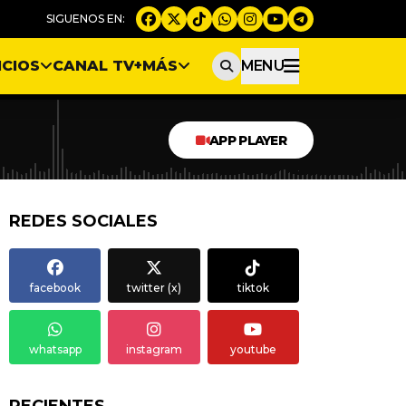
ICIOS
CANAL TV
+MÁS
MENU
APP PLAYER
REDES SOCIALES
facebook
twitter (x)
tiktok
whatsapp
instagram
youtube