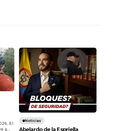
Noticias
026. El
nados
Abelardo de la Espriella
ve a