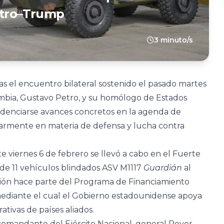
etro–Trump
3 minuto/s
as el encuentro bilateral sostenido el pasado martes
ombia, Gustavo Petro, y su homólogo de Estados
denciarse avances concretos en la agenda de
larmente en materia de defensa y lucha contra
 viernes 6 de febrero se llevó a cabo en el Fuerte
 de 11 vehículos blindados ASV M1117
Guardián
al
ción hace parte del Programa de Financiamiento
mediante el cual el Gobierno estadounidense apoya
ativas de países aliados.
omandante del Ejército Nacional, general Royer