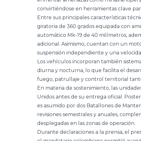
convirtiéndose en herramientas clave para 
Entre sus principales características técn
giratoria de 360 grados equipada con ame
automático Mk-19 de 40 milímetros, ade
adicional. Asimismo, cuentan con un moto
suspensión independiente y una velocida
Los vehículos incorporan también sistem
diurna y nocturna, lo que facilita el des
fuego, patrullaje y control territorial t
En materia de sostenimiento, las unidade
Unidos antes de su entrega oficial. Post
es asumido por dos Batallones de Manteni
revisiones semestrales y anuales, comple
desplegadas en las zonas de operación.
Durante declaraciones a la prensa, el p
el mandatario colombiano permitió avanza