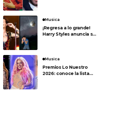
para sus esperados
conciertos en el Estadio
Nacional
Musica
¡Regresa a lo grande!
Harry Styles anuncia su
nuevo álbum ‘Kiss All
The Time. Disco,
Occasionally’
Musica
Premios Lo Nuestro
2026: conoce la lista
completa de artistas
nominados