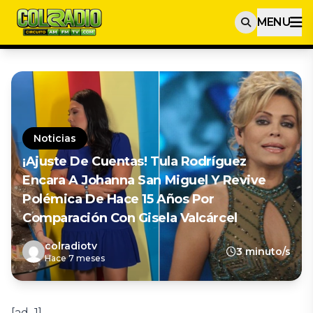
MENU
Noticias
¡Ajuste De Cuentas! Tula Rodríguez
Encara A Johanna San Miguel Y Revive
Polémica De Hace 15 Años Por
Comparación Con Gisela Valcárcel
colradiotv
3 minuto/s
Hace 7 meses
[ad_1]