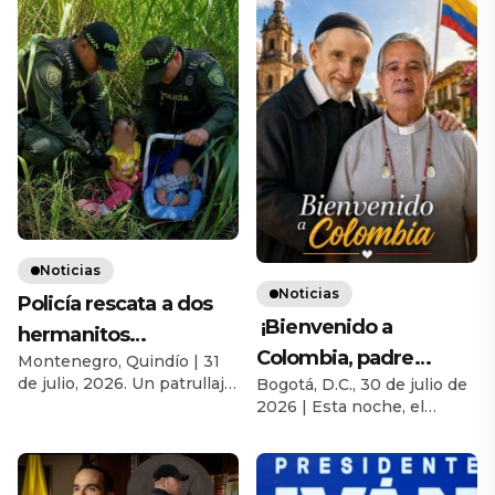
Noticias
Noticias
Policía rescata a dos
¡Bienvenido a
hermanitos
Colombia, padre
Montenegro, Quindío | 31
abandonados por su
de julio, 2026. Un patrullaje
Bogotá, D.C., 30 de julio de
Homero Marín
progenitora en zona
de rutina de la Policía
2026 | Esta noche, el
Arboleda, C.M. Nuevo
rural de Montenegro,
Nacional terminó
Aeropuerto Internacional
Obispo de
convirtiéndose en un
El Dorado de Bogotá fué
Quindío
operativo de rescate que
testigo del regreso a su
Tierradentro Cauca!
evitó una posible tragedia,