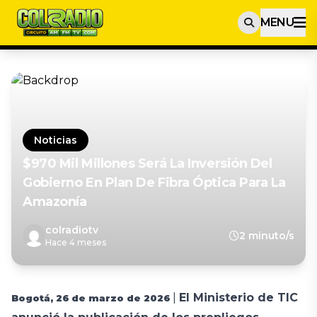
MENU
Noticias
$970 Mil Millones Será La Inversión Del
Gobierno En Plan De Fibra Óptica Para La
Amazonía
colradiotv
2 minuto/s
Hace 4 meses
|
El Ministerio de TIC
Bogotá, 26 de marzo de 2026