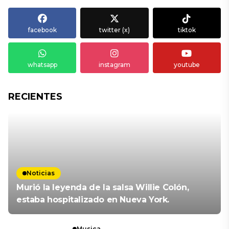
facebook
twitter (x)
tiktok
whatsapp
instagram
youtube
RECIENTES
Noticias
Murió la leyenda de la salsa Willie Colón,
estaba hospitalizado en Nueva York.
Musica