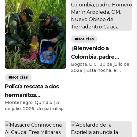
Noticias
¡Bienvenido a
Colombia, padre
Bogotá, D.C., 30 de julio de
Homero Marín
2026 | Esta noche, el
Arboleda, C.M. Nuevo
Aeropuerto Internacional
Noticias
Obispo de
El Dorado de Bogotá fué
Policía rescata a dos
testigo del regreso a su
Tierradentro Cauca!
hermanitos
patria de un misionero que
ha entregado gran parte de
Montenegro, Quindío | 31
abandonados por su
su vida al anuncio del
de julio, 2026. Un patrullaje
progenitora en zona
Evangelio en Papúa Nueva
de rutina de la Policía
Guinea. El padre Homero,
rural de Montenegro,
Nacional terminó
hijo de san Vicente de Paúl
convirtiéndose en un
Quindío
y oriundo de […]
operativo de rescate que