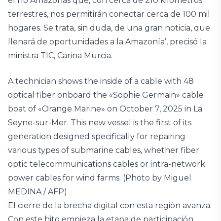
el río Amazonas que, con cerca de 210 kilómetros
terrestres, nos permitirán conectar cerca de 100 mil
hogares. Se trata, sin duda, de una gran noticia, que
llenará de oportunidades a la Amazonía’, precisó la
ministra TIC, Carina Murcia.
A technician shows the inside of a cable with 48
optical fiber onboard the «Sophie Germain» cable
boat of «Orange Marine» on October 7, 2025 in La
Seyne-sur-Mer. This new vessel is the first of its
generation designed specifically for repairing
various types of submarine cables, whether fiber
optic telecommunications cables or intra-network
power cables for wind farms. (Photo by Miguel
MEDINA / AFP)
El cierre de la brecha digital con esta región avanza.
Con este hito empieza la etapa de participación