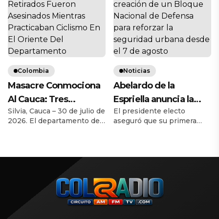
evitó una posible tragedia,
luego de que el llanto de un
bebé guiara a los
uniformados hasta el lugar
donde se encontraban dos
menores de edad
abandonados en una zona
Colombia
Noticias
boscosa del […]
Masacre Conmociona
Abelardo de la
Al Cauca: Tres
Espriella anuncia la
Silvia, Cauca – 30 de julio de
El presidente electo
Militares Retirados
creación de un Bloque
2026. El departamento del
aseguró que su primera
Fueron Asesinados
Nacional de Defensa
Cauca vuelve a ser
decisión de gobierno será
Mientras Practicaban
para reforzar la
escenario de un
la expedición de un
lamentable hecho de
decreto para enfrentar la
Ciclismo En El Oriente
seguridad urbana
violencia que enluta al país.
criminalidad en las
Del Departamento
desde el 7 de agosto
Tres oficiales retirados del
principales ciudades del
Ejército Nacional fueron
país. Bogotá, D.C., julio 5 de
asesinados mientras
2026 | El presidente electo
practicaban ciclismo
de Colombia, Abelardo de la
recreativo en zona rural del
Espriella, anunció este
municipio de Silvia, en un
domingo 5 de julio de 2026