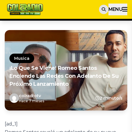
MENU
Musica
¡Lo Que Se Viene! Romeo Santos
Enciende Las Redes Con Adelanto De Su
Próximo Lanzamiento
colradiotv
2 minuto/s
Hace 7 meses
[ad_1]