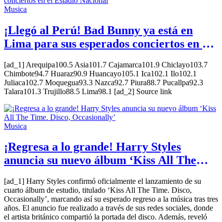
Musica
¡Llegó al Perú! Bad Bunny ya está en
Lima para sus esperados conciertos en el
Estadio Nacional
[ad_1] Arequipa100.5 Asia101.7 Cajamarca101.9 Chiclayo103.7
Chimbote94.7 Huaraz90.9 Huancayo105.1 Ica102.1 Ilo102.1
Juliaca102.7 Moquegua93.3 Nazca92.7 Piura88.7 Pucallpa92.3
Talara101.3 Trujillo88.5 Lima98.1 [ad_2] Source link
Musica
¡Regresa a lo grande! Harry Styles
anuncia su nuevo álbum ‘Kiss All The
Time. Disco, Occasionally’
[ad_1] Harry Styles confirmó oficialmente el lanzamiento de su
cuarto álbum de estudio, titulado ‘Kiss All The Time. Disco,
Occasionally’, marcando así su esperado regreso a la música tras tres
años. El anuncio fue realizado a través de sus redes sociales, donde
el artista británico compartió la portada del disco. Además, reveló