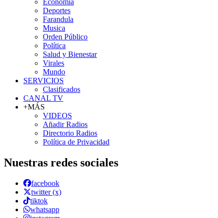
Economía
Deportes
Farandula
Musica
Orden Público
Política
Salud y Bienestar
Virales
Mundo
SERVICIOS
Clasificados
CANAL TV
+MÁS
VIDEOS
Añadir Radios
Directorio Radios
Política de Privacidad
Nuestras redes sociales
facebook
twitter (x)
tiktok
whatsapp