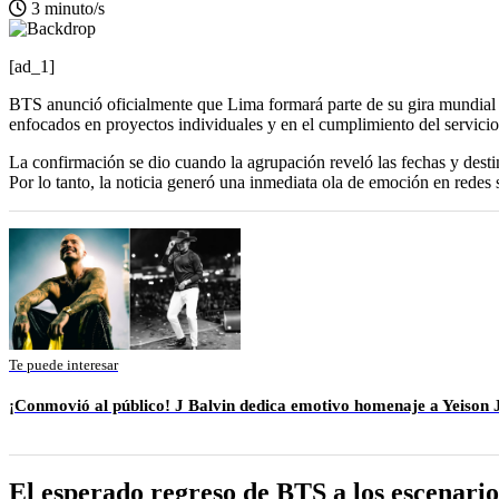
3 minuto/s
[ad_1]
BTS anunció oficialmente que Lima formará parte de su gira mundial 2
enfocados en proyectos individuales y en el cumplimiento del servicio m
La confirmación se dio cuando la agrupación reveló las fechas y desti
Por lo tanto, la noticia generó una inmediata ola de emoción en redes
Te puede interesar
¡Conmovió al público! J Balvin dedica emotivo homenaje a Yeison
El esperado regreso de BTS a los escenario