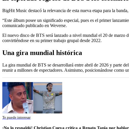
BigHit Music destacó la relevancia de esta nueva etapa para la banda
“Este álbum posee un significado especial, pues es el primer lanzamie
comunicado publicado en Weverse.
El nuevo disco de BTS será lanzado a nivel mundial el 20 de marzo d
convirtiéndose en su primer trabajo grupal desde 2022.
Una gira mundial histórica
La gira mundial de BTS se desarrollará entre abril de 2026 y parte de
reunir a millones de espectadores. Asimismo, posicionándose como un
Te puede interesar
¡No lo respaldó! Christian Cueva critica a Renato Tapia por habl