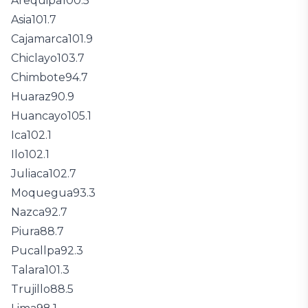
Arequipa
100.5
Asia
101.7
Cajamarca
101.9
Chiclayo
103.7
Chimbote
94.7
Huaraz
90.9
Huancayo
105.1
Ica
102.1
Ilo
102.1
Juliaca
102.7
Moquegua
93.3
Nazca
92.7
Piura
88.7
Pucallpa
92.3
Talara
101.3
Trujillo
88.5