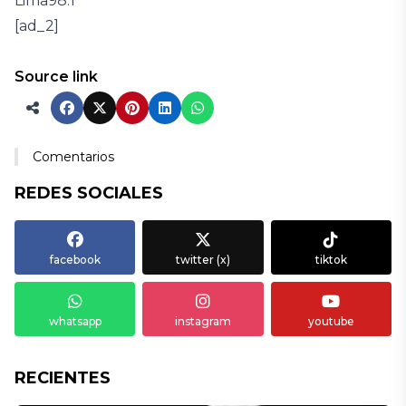
Lima
98.1
[ad_2]
Source link
Comentarios
REDES SOCIALES
facebook
twitter (x)
tiktok
whatsapp
instagram
youtube
RECIENTES