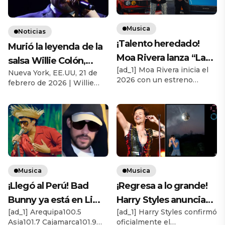
Musica
Noticias
¡Talento heredado!
Murió la leyenda de la
Moa Rivera lanza “La
salsa Willie Colón,
[ad_1] Moa Rivera inicia el
Carrera” junto a su
Nueva York, EE.UU, 21 de
estaba hospitalizado
2026 con un estreno
febrero de 2026 | Willie
padre Jerry Rivera
en Nueva York.
especial al presentar “La
Colón -trombonista,
Carrera”, una potente
compositor, director de
colaboración junto a su
orquesta y pionero de la
padre, el reconocido
salsa murió a los 75 años-
salsero Jerry Rivera. El
según lo comunicó su
tema marca un encuentro
familia. «Es con profunda
generacional dentro de la
tristeza que anunciamos el
salsa y combina emoción,
fallecimiento de nuestro
tensión y adrenalina en
Musica
Musica
amado esposo, padre y
una propuesta que
renombrado músico, Willie
¡Llegó al Perú! Bad
¡Regresa a lo grande!
refuerza el vínculo familiar
Colón. Partió en paz esta
Bunny ya está en Lima
Harry Styles anuncia
a través de la música, […]
mañana, rodeado […]
[ad_1] Arequipa100.5
[ad_1] Harry Styles confirmó
para sus esperados
su nuevo álbum ‘Kiss
Asia101.7 Cajamarca101.9
oficialmente el