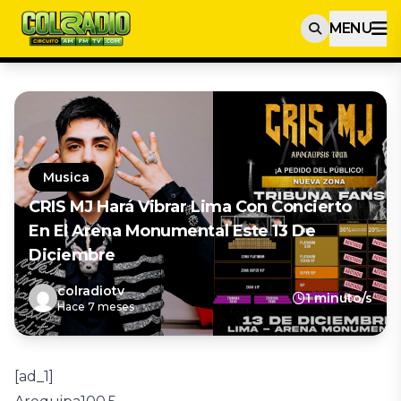
MENU
Musica
CRIS MJ Hará Vibrar Lima Con Concierto
En El Arena Monumental Este 13 De
Diciembre
colradiotv
1 minuto/s
Hace 7 meses
[ad_1]