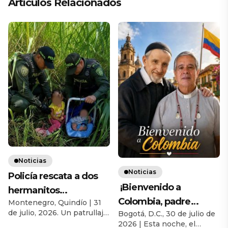
Artículos Relacionados
Noticias
Noticias
Policía rescata a dos
¡Bienvenido a
hermanitos
Colombia, padre
Montenegro, Quindío | 31
abandonados por su
de julio, 2026. Un patrullaje
Bogotá, D.C., 30 de julio de
Homero Marín
progenitora en zona
de rutina de la Policía
2026 | Esta noche, el