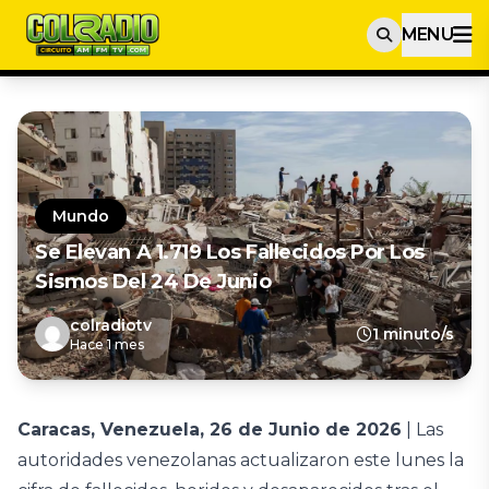
MENU
Mundo
Se Elevan A 1.719 Los Fallecidos Por Los
Sismos Del 24 De Junio
colradiotv
1 minuto/s
Hace 1 mes
Caracas, Venezuela, 26 de Junio de 2026
| Las
autoridades venezolanas actualizaron este lunes la