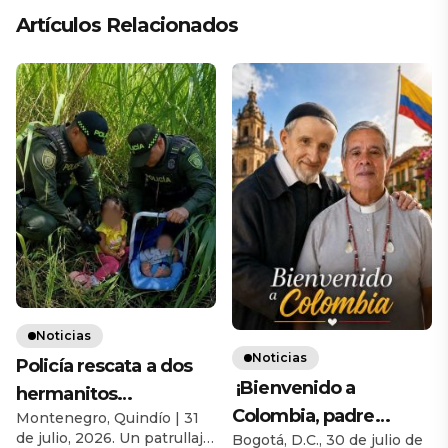
Artículos Relacionados
Noticias
Noticias
Policía rescata a dos
¡Bienvenido a
hermanitos
Colombia, padre
Montenegro, Quindío | 31
abandonados por su
de julio, 2026. Un patrullaje
Bogotá, D.C., 30 de julio de
Homero Marín