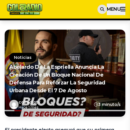
MENU
Noticias
Abelardo De La Espriella Anuncia La
Creación De Un Bloque Nacional De
Defensa Para Reforzar La Seguridad
Urbana Desde El 7 De Agosto
colradiotv
3 minuto/s
Hace 1 mes
El presidente electo aseguró que su primera