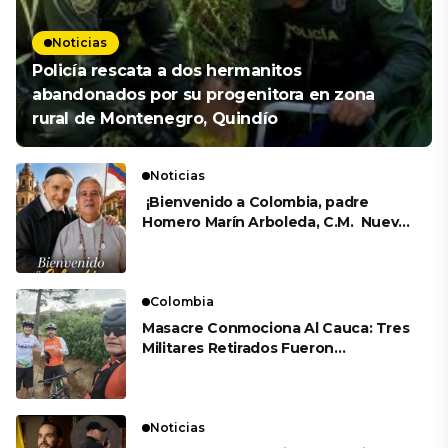
Noticias
Policía rescata a dos hermanitos
abandonados por su progenitora en zona
rural de Montenegro, Quindío
Noticias
¡Bienvenido a Colombia, padre
Homero Marín Arboleda, C.M. Nuevo
Obispo de Tierradentro Cauca!
Colombia
Masacre Conmociona Al Cauca: Tres
Militares Retirados Fueron
Asesinados Mientras Practicaban
Ciclismo En El Oriente Del
Departamento
Noticias