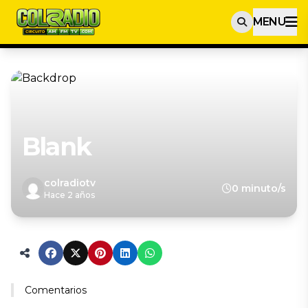
MENU
Blank
colradiotv
0 minuto/s
Hace 2 años
Comentarios